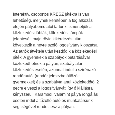
Interaktív, csoportos KRESZ játékra is van
lehetőség, melynek keretében a foglalkozás
elején pályabemutatót tartunk, ismertetjük a
közlekedési táblák, kölekedési lámpák
jelentését, majd rövid kikérdezés után,
következik a névre szóló jogosítvány kiosztása.
Az autók átvétele után kezdődik a közlekedési
játék. A gyerekek a szabályok betartásával
közlekedhetnek a pályán, szabálytalan
közlekedés esetén, azonnal indul a szirénázó
rendőrautó, (rendőr jelmezbe öltözött
gyermekkel) és a szabálytalanul közlekedőtől 2
pecre elveszi a jogosítványát, így ő kiállásra
kényszerül. Karambol, valamint pálya rongálás
esetén indul a tűzoltó autó és munkatársunk
segítségével rendet tesz a pályán.