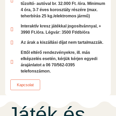
tűzoltó- autóval br. 32.000 Ft. /óra. Minimum
4 óra, 3-7 éves korosztály részére (max.
teherbírás 25 kg./elektromos jármű)
Interaktív kresz játékkal jogosítvánnyal, +
3990 Ft./óra. Légvár: 3500 Ft/db/óra
Az árak a kiszállási díjat nem tartalmazzák.
Ettől eltérő rendezvényekre, ill. más
elképzelés esetén, kérjük kérjen egyedi
árajánlatot a 06 70/562-0395
telefonszámon.
Kapcsolat
Játék és