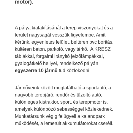
motor).
A pálya kialakításánál a terep viszonyokat és a
terület nagyságát vesszük figyelembe. Amit
kérünk, egyenletes felület, beltéren pvc borítás,
kültéren beton, parkoló, vagy térkő. A KRESZ
táblákkal, forgalmi irányító jelzőlámpákkal,
gyalogátkelő hellyel, rendelkező pályán
egyszerre 10 jármű
tud közlekedni.
Járműveink között megtalálható a sportautó, a
nagyobb terepjáró, rendőr és tűzoltó autó,
különleges kistraktor, sport, és terepmotor is,
amelyek különböző sebességgel közlekednek.
Munkatársunk végig felügyeli a kalandpark
működését, a lemerült akkumulátorokat cseréli.