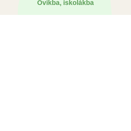
Ovikba, iskolákba
Interaktív, közlekedési játék ovisoknak,
kisiskolásoknak
Érdekel
Családi napokra
Légvár és elektromos kisautó + kresz
pálya bérlés céges családi napokra