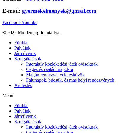
E-mail:
gyermekelmenyek@gmail.com
Facebook
Youtube
© 2022 Minden jog fenntartva.
Főoldal
Pályáink
Járműveink
Szolgáltatások
Interaktív közlekedési játék ovisoknak
Céges és családi napokra
Magán rendezvények, esküvők
Falunapok, búcsúk, és más helyi rendezvények
Arcfestés
Menü
Főoldal
Pályáink
Járműveink
Szolgáltatások
Interaktív közlekedési játék ovisoknak
Céges és családi napokra