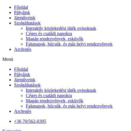
Főoldal
Pályáink
Járműveink
Szolgáltatások
Interaktív közlekedési játék ovisoknak
Céges és családi napokra
Magán rendezvények, esküvők
Falunapok, búcsúk, és más helyi rendezvények
Arcfestés
Menü
Főoldal
Pályáink
Járműveink
Szolgáltatások
Interaktív közlekedési játék ovisoknak
Céges és családi napokra
Magán rendezvények, esküvők
Falunapok, búcsúk, és más helyi rendezvények
Arcfestés
+36 70/562-0395