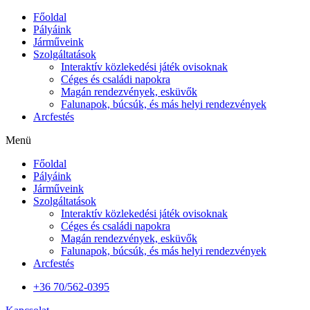
Főoldal
Pályáink
Járműveink
Szolgáltatások
Interaktív közlekedési játék ovisoknak
Céges és családi napokra
Magán rendezvények, esküvők
Falunapok, búcsúk, és más helyi rendezvények
Arcfestés
Menü
Főoldal
Pályáink
Járműveink
Szolgáltatások
Interaktív közlekedési játék ovisoknak
Céges és családi napokra
Magán rendezvények, esküvők
Falunapok, búcsúk, és más helyi rendezvények
Arcfestés
+36 70/562-0395