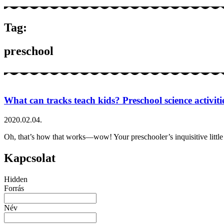
Tag:
preschool
What can tracks teach kids? Preschool science activitie
2020.02.04.
Oh, that’s how that works—wow! Your preschooler’s inquisitive little m
Kapcsolat
Hidden
Forrás
Név