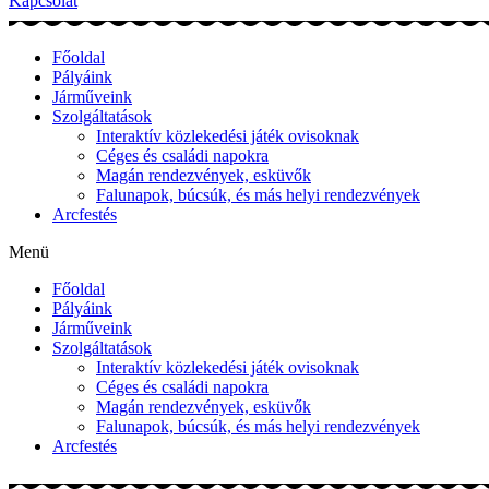
Kapcsolat
Főoldal
Pályáink
Járműveink
Szolgáltatások
Interaktív közlekedési játék ovisoknak
Céges és családi napokra
Magán rendezvények, esküvők
Falunapok, búcsúk, és más helyi rendezvények
Arcfestés
Menü
Főoldal
Pályáink
Járműveink
Szolgáltatások
Interaktív közlekedési játék ovisoknak
Céges és családi napokra
Magán rendezvények, esküvők
Falunapok, búcsúk, és más helyi rendezvények
Arcfestés