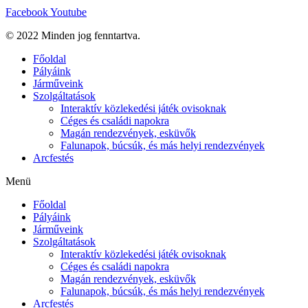
Facebook
Youtube
© 2022 Minden jog fenntartva.
Főoldal
Pályáink
Járműveink
Szolgáltatások
Interaktív közlekedési játék ovisoknak
Céges és családi napokra
Magán rendezvények, esküvők
Falunapok, búcsúk, és más helyi rendezvények
Arcfestés
Menü
Főoldal
Pályáink
Járműveink
Szolgáltatások
Interaktív közlekedési játék ovisoknak
Céges és családi napokra
Magán rendezvények, esküvők
Falunapok, búcsúk, és más helyi rendezvények
Arcfestés